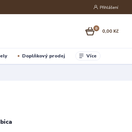
Přihlášení
0
0,00 Kč
Více
ely
Doplňkový prodej
bica