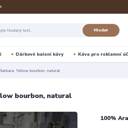
e
Hledat
i
Dárkové balení kávy
Káva pro reklamní úč
Barbara, Yellow bourbon, natural
llow bourbon, natural
100% Ara