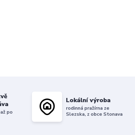
tvě
Lokální výroba
áva
rodinná pražírna ze
 až po
Slezska, z obce Stonava