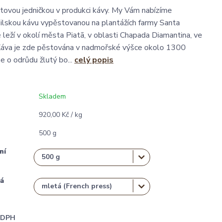
větovou jedničkou v produkci kávy. My Vám nabízíme
ilskou kávu vypěstovanou na plantážích farmy Santa
 leží v okolí města Piatã, v oblasti Chapada Diamantina, ve
 Káva je zde pěstována v nadmořské výšce okolo 1300
e o odrůdu žlutý bo...
celý popis
Skladem
920,00 Kč / kg
500 g
ní
á
i DPH