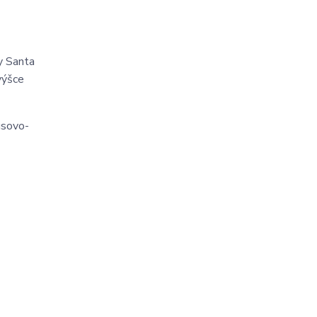
y Santa
výšce
usovo-