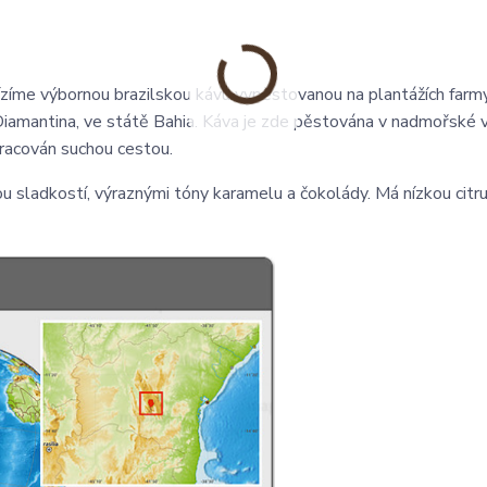
bízíme výbornou brazilskou kávu vypěstovanou na plantážích farm
Diama
ntina,
ve státě Bahia. Káva je zde pěstována v nadmořské 
pracován suchou cestou.
 sladkostí, výraznými tóny karamelu a čokolády. Má nízkou citr