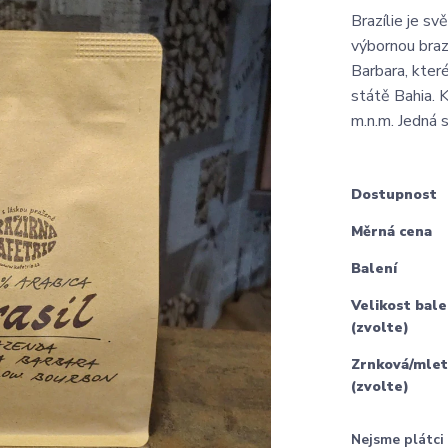
Brazílie je s
výbornou braz
Barbara, které
státě Bahia.
m.n.m. Jedná s
Dostupnost
Měrná cena
Balení
Velikost bale
(zvolte)
Zrnková/mlet
(zvolte)
Nejsme plátc