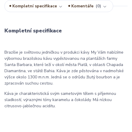
Kompletní specifikace
Komentáře
0
Kompletní specifikace
Brazílie je světovou jedničkou v produkci kávy. My Vám nabízíme
výbornou brazilskou kávu vypěstovanou na plantážích farmy
Santa Barbara, které leží v okolí města
Piatã, v
oblasti
Chapada
Diama
ntina,
ve státě Bahia. Káva je zde pěstována v nadmořské
výšce okolo 1300 m.n.m. Jedná se o odrůdu žlutý bourbon a je
zpracován suchou cestou.
Káva je charakteristická svým sametovým tělem s příjemnou
sladkostí, výraznými tóny karamelu a čokolády. Má nízkou
citrusovo-jablečnou aciditu.