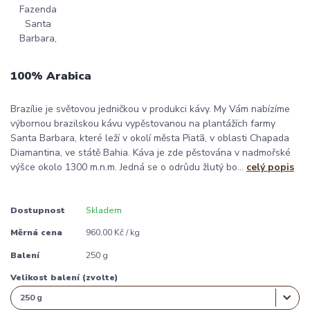
100% Arabica
Brazílie je světovou jedničkou v produkci kávy. My Vám nabízíme
výbornou brazilskou kávu vypěstovanou na plantážích farmy
Santa Barbara, které leží v okolí města Piatã, v oblasti Chapada
Diamantina, ve státě Bahia. Káva je zde pěstována v nadmořské
výšce okolo 1300 m.n.m. Jedná se o odrůdu žlutý bo...
celý popis
Dostupnost
Skladem
Měrná cena
960,00 Kč / kg
Balení
250 g
Velikost balení (zvolte)