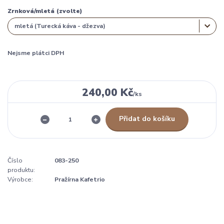
Zrnková/mletá (zvolte)
Nejsme plátci DPH
240,00 Kč
/
ks
Přidat do košíku
Číslo
083-250
produktu:
Výrobce:
Pražírna Kafetrio