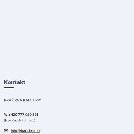
Kontakt
PRAŽÍRNA KAFETRIO
📞 +420 777 010 361
(Po-Pá, 8-18 hod.)
info@kafetrio.cz