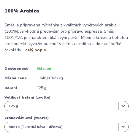
100% Arabica
Směs je připravena mícháním z kvalitních výběrových arabic
(100%). Je vhodná především pro přípravu espressa. Směs
100NAVA je charakteristiká svým plným tělem a krásnou bohatou
cremou. Má vyváženou chuť s mírnou aciditou s dochutí hořké
čokolády.
celý popis
Dostupnost
Skladem
Měrná cena
1 048,00 Kč / kg
Balení
125 g
Velikost balení (zvolte)
Zrnková/mletá (zvolte)