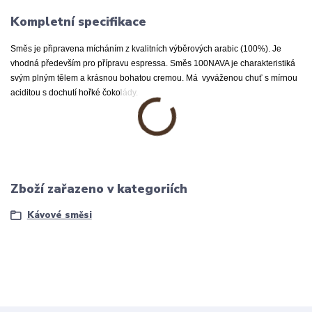
Kompletní specifikace
Směs je připravena mícháním z kvalitních výběrových arabic (100%). Je
vhodná především pro přípravu espressa. Směs 100NAVA je charakteristiká
svým plným tělem a krásnou bohatou cremou. Má vyváženou chuť s mírnou
aciditou s dochutí hořké čokolády.
Zboží zařazeno v kategoriích
Kávové směsi