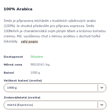
100% Arabica
Směs je připravena mícháním z kvalitních výběrových arabic
(100%). Je vhodná především pro přípravu espressa. Směs
100NAVA je charakteristiká svým plným tělem a krásnou bohatou
cremou. Má vyváženou chuť s mírnou aciditou s dochutí hořké
čokolády.
celý popis
Dostupnost
Skladem
Měrná cena
900,00 Kč / kg
Balení
1000 g
Velikost balení (zvolte)
Zrnková/mletá (zvolte)