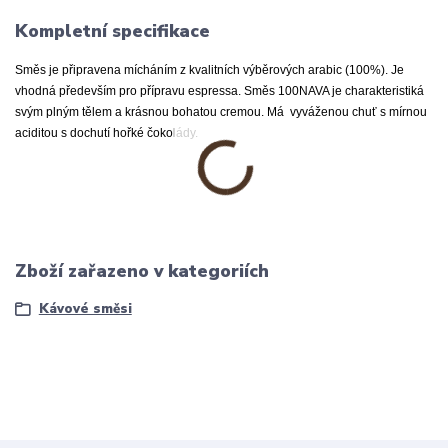
Kompletní specifikace
Směs je připravena mícháním z kvalitních výběrových arabic (100%). Je
vhodná především pro přípravu espressa. Směs 100NAVA je charakteristiká
svým plným tělem a krásnou bohatou cremou. Má vyváženou chuť s mírnou
aciditou s dochutí hořké čokolády.
Zboží zařazeno v kategoriích
Kávové směsi