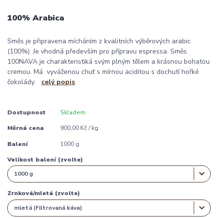
100% Arabica
Směs je připravena mícháním z kvalitních výběrových arabic
(100%). Je vhodná především pro přípravu espressa. Směs
100NAVA je charakteristiká svým plným tělem a krásnou bohatou
cremou. Má vyváženou chuť s mírnou aciditou s dochutí hořké
čokolády.
celý popis
Dostupnost
Skladem
Měrná cena
900,00 Kč / kg
Balení
1000 g
Velikost balení (zvolte)
Zrnková/mletá (zvolte)