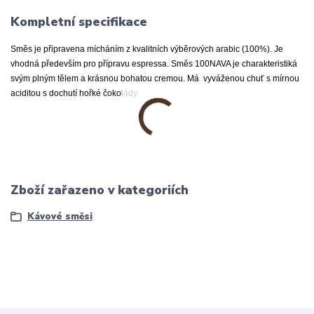
Kompletní specifikace
Směs je připravena mícháním z kvalitních výběrových arabic (100%). Je
vhodná především pro přípravu espressa. Směs 100NAVA je charakteristiká
svým plným tělem a krásnou bohatou cremou. Má vyváženou chuť s mírnou
aciditou s dochutí hořké čokolády.
Zboží zařazeno v kategoriích
Kávové směsi