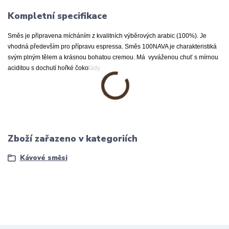
Kompletní specifikace
Směs je připravena mícháním z kvalitních výběrových arabic (100%). Je
vhodná především pro přípravu espressa. Směs 100NAVA je charakteristiká
svým plným tělem a krásnou bohatou cremou. Má vyváženou chuť s mírnou
aciditou s dochutí hořké čokolády.
Zboží zařazeno v kategoriích
Kávové směsi