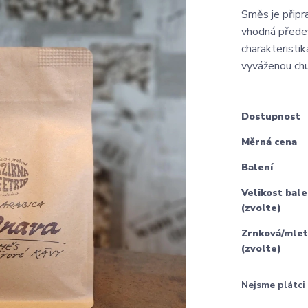
Směs je připr
vhodná přede
charakterist
vyváženou chu
Dostupnost
Měrná cena
Balení
Velikost bale
(zvolte)
Zrnková/mlet
(zvolte)
Nejsme plátc