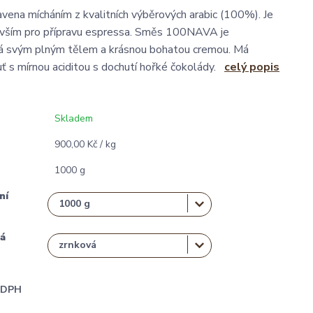
avena mícháním z kvalitních výběrových arabic (100%). Je
vším pro přípravu espressa. Směs 100NAVA je
iká svým plným tělem a krásnou bohatou cremou. Má
ť s mírnou aciditou s dochutí hořké čokolády.
celý popis
Skladem
900,00 Kč / kg
1000 g
ní
á
i DPH