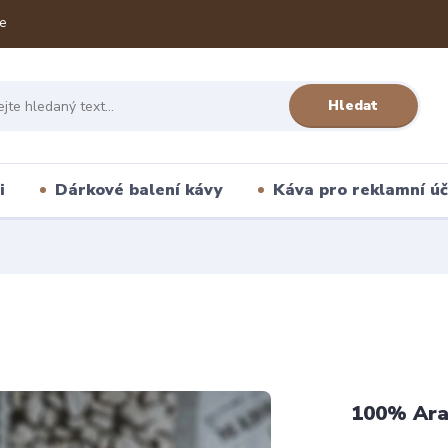
e
Hledat
i
Dárkové balení kávy
Káva pro reklamní úč
100% Ara