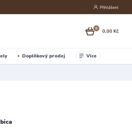
Přihlášení
0
0,00 Kč
Více
ely
Doplňkový prodej
bica