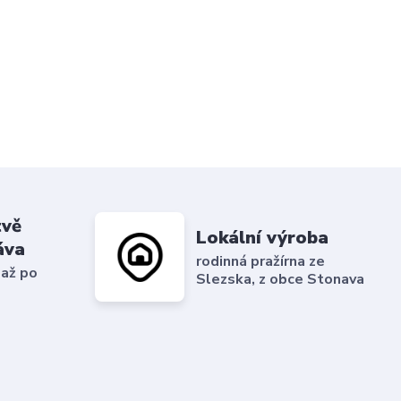
tvě
Lokální výroba
áva
rodinná pražírna ze
 až po
Slezska, z obce Stonava