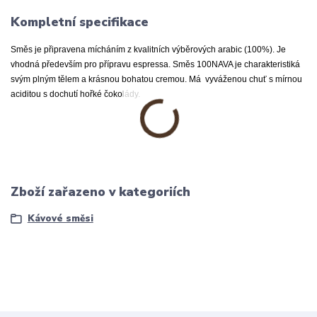
Kompletní specifikace
Směs je připravena mícháním z kvalitních výběrových arabic (100%). Je
vhodná především pro přípravu espressa. Směs 100NAVA je charakteristiká
svým plným tělem a krásnou bohatou cremou. Má vyváženou chuť s mírnou
aciditou s dochutí hořké čokolády.
Zboží zařazeno v kategoriích
Kávové směsi