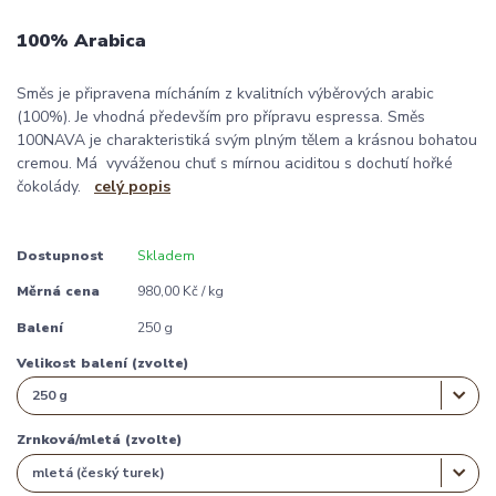
100% Arabica
Směs je připravena mícháním z kvalitních výběrových arabic
(100%). Je vhodná především pro přípravu espressa. Směs
100NAVA je charakteristiká svým plným tělem a krásnou bohatou
cremou. Má vyváženou chuť s mírnou aciditou s dochutí hořké
čokolády.
celý popis
Dostupnost
Skladem
Měrná cena
980,00 Kč / kg
Balení
250 g
Velikost balení (zvolte)
Zrnková/mletá (zvolte)